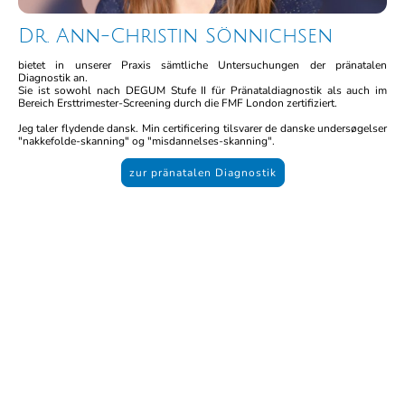
Dr. Ann-Christin Sönnichsen
bietet in unserer Praxis sämtliche Untersuchungen der pränatalen
Diagnostik an.
Sie ist sowohl nach DEGUM Stufe II für Pränataldiagnostik als auch im
Bereich Ersttrimester-Screening durch die FMF London zertifiziert.
Jeg taler flydende dansk. Min certificering tilsvarer de danske undersøgelser
"nakkefolde-skanning" og "misdannelses-skanning".
zur pränatalen Diagnostik
Kontakt
Telefon:
0461 / 500 8995 - 0
Fax: 0461 / 500 8995 - 15
Mail:
Frauenaerzte@amPferdewasser.de
Adresse: Am Pferdewasser 12
24937 Flensburg